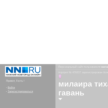
Персональный сайт пользователя
мила
портрет № 476837 зарегистрирован боле
Привет, Гость !
милаира тих
-
Войти
гавань
-
Зарегистрироваться