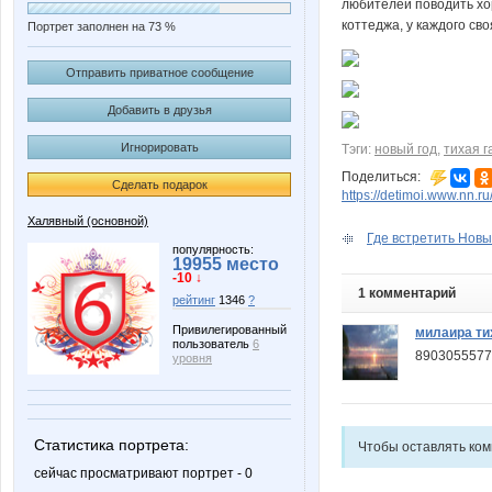
любителей поводить хор
коттеджа, у каждого св
Портрет заполнен на 73 %
Отправить приватное сообщение
Добавить в друзья
Игнорировать
Тэги:
новый год
,
тихая г
Поделиться:
Сделать подарок
https://detimoi.www.nn.r
Халявный (основной)
Где встретить Новы
популярность:
19955 место
-10 ↓
1 комментарий
рейтинг
1346
?
Привилегированный
милаира ти
пользователь
6
8903055577
уровня
Статистика портрета:
Чтобы оставлять ко
сейчас просматривают портрет - 0