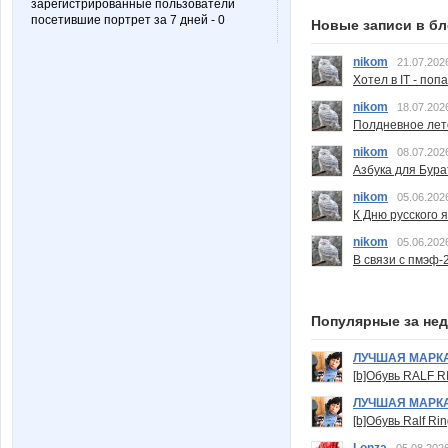
зарегистрированные пользователи
посетившие портрет за 7 дней - 0
Новые записи в бл
nikom
21.07.202
Хотел в IT - поп
nikom
18.07.202
Полдневное лет
nikom
08.07.202
Азбука для Бура
nikom
05.06.202
К Дню русского 
nikom
05.06.202
В связи с пмэф-
Популярные за не
ЛУЧШАЯ МАРК
[b]Обувь RALF RI
ЛУЧШАЯ МАРК
[b]Обувь Ralf Ri